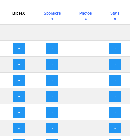
BibTeX
Sponsors
Photos
Stats
»
»
»
»
»
»
»
»
»
»
»
»
»
»
»
»
»
»
»
»
»