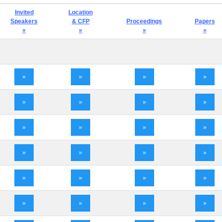
Invited
Location
Speakers
& CFP
Proceedings
Papers
»
»
»
»
»
»
»
»
»
»
»
»
»
»
»
»
»
»
»
»
»
»
»
»
»
»
»
»