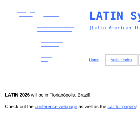
_____
____ __
LATIN S
______ _______
____________________
_______________
_________________
(Latin American Th
________________
______________
____________
__________
________
_______
_____
_____
___
Home
Author index
___
___
LATIN 2026
will be in Florianópolis, Brazil!
Check out the
conference webpage
as well as the
call for papers
!