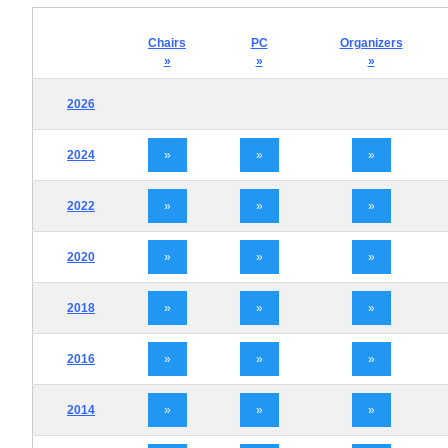
Chairs
PC
Organizers
»
»
»
2026
2024
»
»
»
2022
»
»
»
2020
»
»
»
2018
»
»
»
2016
»
»
»
2014
»
»
»