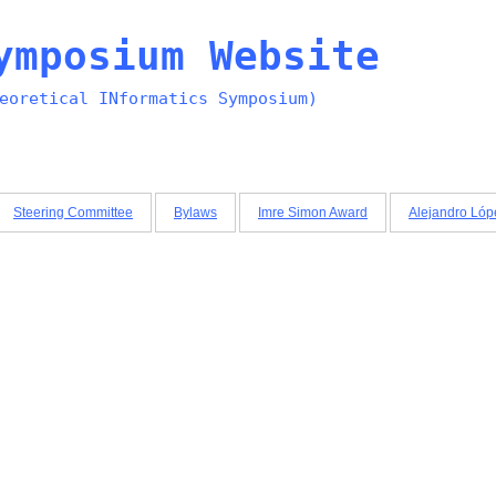
ymposium Website
eoretical INformatics Symposium)
Steering Committee
Bylaws
Imre Simon Award
Alejandro Lóp